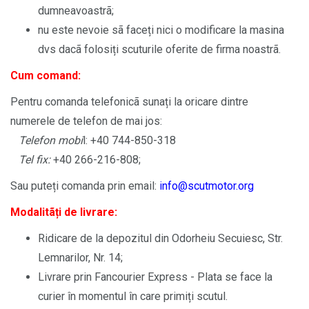
dumneavoastrã;
nu este nevoie sã faceți nici o modificare la masina
dvs dacã folosiți scuturile oferite de firma noastrã.
Cum comand:
Pentru comanda telefonicã sunați la oricare dintre
numerele de telefon de mai jos:
Telefon mobi
l: +40 744-850-318
Tel fix:
+40 266-216-808;
Sau puteți comanda prin email:
info@scutmotor.org
Modalitãți de livrare:
Ridicare de la depozitul din Odorheiu Secuiesc, Str.
Lemnarilor, Nr. 14;
Livrare prin Fancourier Express - Plata se face la
curier în momentul în care primiți scutul.