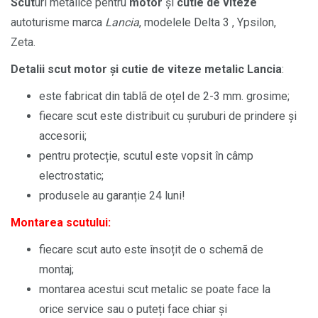
Scut
uri metalice pentru
motor
și
cutie de viteze
autoturisme marca
Lancia
, modelele Delta 3 , Ypsilon,
Zeta
.
Detalii scut motor și cutie de viteze metalic Lancia
:
este fabricat din tablã de oțel de 2-3 mm. grosime;
fiecare scut este distribuit cu șuruburi de prindere și
accesorii;
pentru protecție, scutul este vopsit în câmp
electrostatic;
produsele au garanție 24 luni!
Montarea scutului:
fiecare scut auto este însoțit de o schemã de
montaj;
montarea acestui scut metalic se poate face la
orice service sau o puteți face chiar și