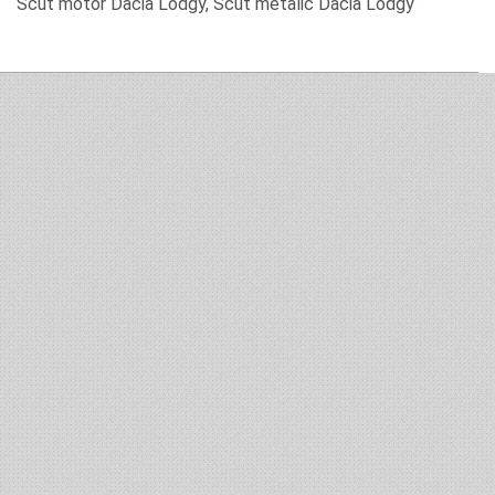
Scut motor Dacia Lodgy, Scut metalic Dacia Lodgy