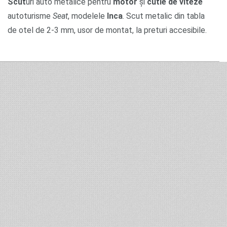
Scut
uri auto metalice pentru
motor
și
cutie de viteze
autoturisme
Seat
, modelele
Inca
. Scut metalic din tabla
de otel de 2-3 mm, usor de montat, la preturi accesibile.