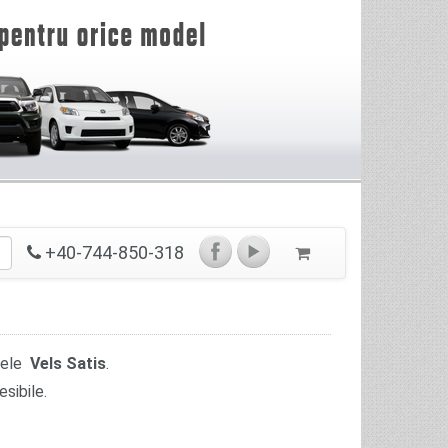
+40-744-850-318
lele
Vels Satis
.
sibile.