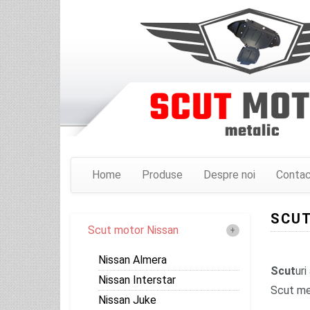
Home
Produse
Despre noi
Conta
SCUT
Scut motor Nissan
Nissan Almera
Scut
ur
Nissan Interstar
Scut met
Nissan Juke