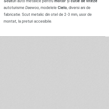
Scut
uri auto metalice pentru
motor
și
cutie de viteze
autoturisme
Daewoo
, modelele
Cielo
, diversi ani de
fabricatie. Scut metalic din otel de 2-3 mm, usor de
montat, la preturi accesibile.