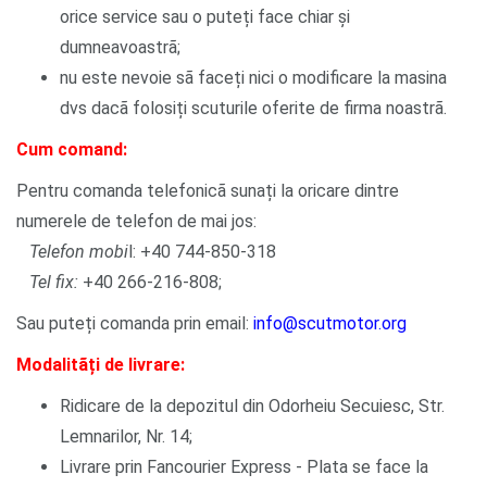
orice service sau o puteți face chiar și
dumneavoastrã;
nu este nevoie sã faceți nici o modificare la masina
dvs dacã folosiți scuturile oferite de firma noastrã.
Cum comand:
Pentru comanda telefonicã sunați la oricare dintre
numerele de telefon de mai jos:
Telefon mobi
l: +40 744-850-318
Tel fix:
+40 266-216-808;
Sau puteți comanda prin email:
info@scutmotor.org
Modalitãți de livrare:
Ridicare de la depozitul din Odorheiu Secuiesc, Str.
Lemnarilor, Nr. 14;
Livrare prin Fancourier Express - Plata se face la