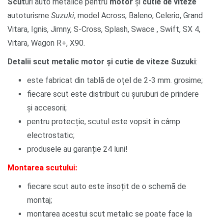
Scut
uri auto metalice pentru
motor
și
cutie de viteze
autoturisme
Suzuki
, model Across, Baleno, Celerio, Grand
Vitara, Ignis, Jimny, S-Cross, Splash, Swace , Swift, SX 4,
Vitara, Wagon R+, X90.
Detalii scut metalic motor și cutie de viteze Suzuki
:
este fabricat din tablã de oțel de 2-3 mm. grosime;
fiecare scut este distribuit cu șuruburi de prindere
și accesorii;
pentru protecție, scutul este vopsit în câmp
electrostatic;
produsele au garanție 24 luni!
Montarea scutului:
fiecare scut auto este însoțit de o schemã de
montaj;
montarea acestui scut metalic se poate face la